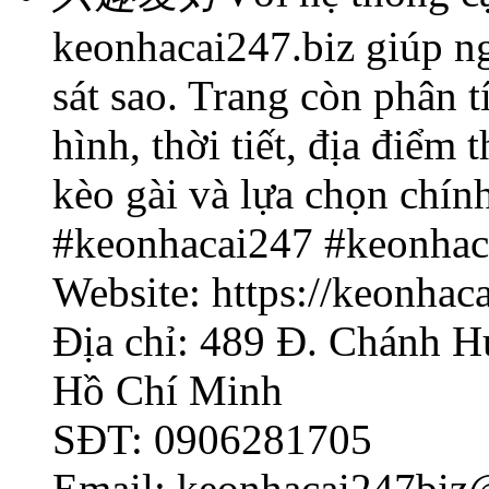
keonhacai247.biz giúp ng
sát sao. Trang còn phân 
hình, thời tiết, địa điểm
kèo gài và lựa chọn chín
#keonhacai247 #keonhac
Website: https://keonhaca
Địa chỉ: 489 Đ. Chánh 
Hồ Chí Minh
SĐT: 0906281705
Email: keonhacai247bi