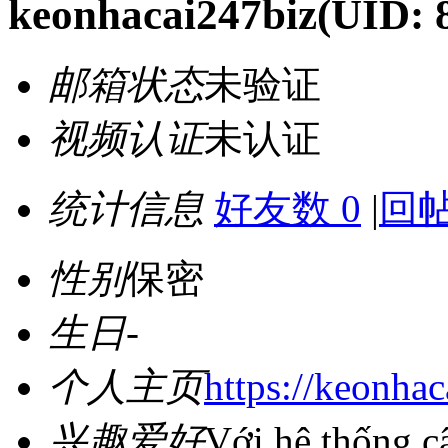
keonhacai247biz
(UID: 
邮箱状态
未验证
视频认证
未认证
统计信息
好友数 0
|
回帖
性别
保密
生日
-
个人主页
https://keonhac
兴趣爱好
Với hệ thống cậ