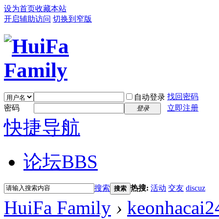
设为首页
收藏本站
开启辅助访问
切换到窄版
找回密码
自动登录
密码
立即注册
登录
快捷导航
论坛
BBS
搜索
热搜:
活动
交友
discuz
搜索
HuiFa Family
›
keonhacai2