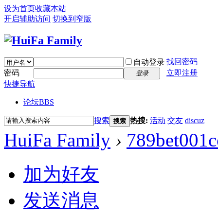
设为首页
收藏本站
开启辅助访问
切换到窄版
找回密码
自动登录
密码
立即注册
登录
快捷导航
论坛
BBS
搜索
热搜:
活动
交友
discuz
搜索
HuiFa Family
›
789bet001
加为好友
发送消息