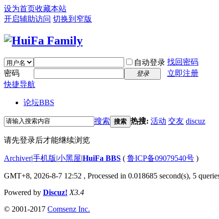
设为首页
收藏本站
开启辅助访问
切换到窄版
找回密码
自动登录
密码
立即注册
登录
快捷导航
论坛
BBS
搜索
热搜:
活动
交友
discuz
搜索
请先登录后才能继续浏览
Archiver
|
手机版
|
小黑屋
|
HuiFa BBS
(
鲁ICP备09079540号
)
GMT+8, 2026-8-7 12:52
, Processed in 0.018685 second(s), 5 queries
Powered by
Discuz!
X3.4
© 2001-2017
Comsenz Inc.