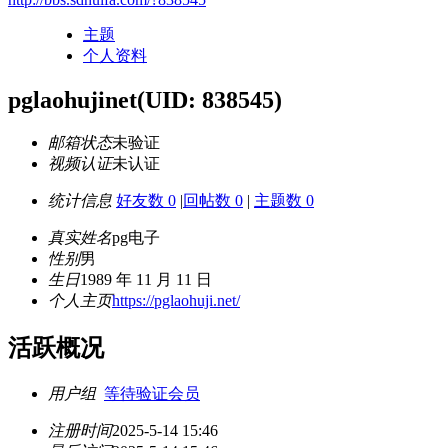
主题
个人资料
pglaohujinet
(UID: 838545)
邮箱状态
未验证
视频认证
未认证
统计信息
好友数 0
|
回帖数 0
|
主题数 0
真实姓名
pg电子
性别
男
生日
1989 年 11 月 11 日
个人主页
https://pglaohuji.net/
活跃概况
用户组
等待验证会员
注册时间
2025-5-14 15:46