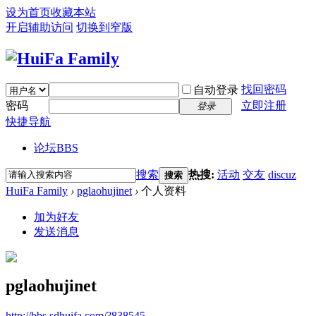
设为首页
收藏本站
开启辅助访问
切换到窄版
找回密码
自动登录
密码
立即注册
登录
快捷导航
论坛
BBS
搜索
热搜:
活动
交友
discuz
搜索
HuiFa Family
›
pglaohujinet
›
个人资料
加为好友
发送消息
pglaohujinet
http://bbs.sdhuifa.com/?838545