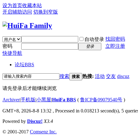
设为首页
收藏本站
开启辅助访问
切换到窄版
找回密码
自动登录
密码
立即注册
登录
快捷导航
论坛
BBS
搜索
热搜:
活动
交友
discuz
搜索
请先登录后才能继续浏览
Archiver
|
手机版
|
小黑屋
|
HuiFa BBS
(
鲁ICP备09079540号
)
GMT+8, 2026-8-8 13:32
, Processed in 0.018213 second(s), 5 queries
Powered by
Discuz!
X3.4
© 2001-2017
Comsenz Inc.