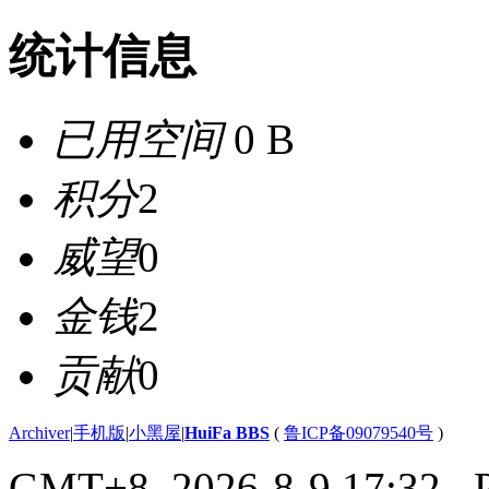
统计信息
已用空间
0 B
积分
2
威望
0
金钱
2
贡献
0
Archiver
|
手机版
|
小黑屋
|
HuiFa BBS
(
鲁ICP备09079540号
)
GMT+8, 2026-8-9 17:32
, 