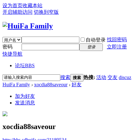
设为首页
收藏本站
开启辅助访问
切换到窄版
找回密码
自动登录
密码
立即注册
登录
快捷导航
论坛
BBS
搜索
热搜:
活动
交友
discuz
搜索
HuiFa Family
›
xocdia88saveour
›
好友
加为好友
发送消息
xocdia88saveour
http://bbs.sdhuifa.com/?1189534