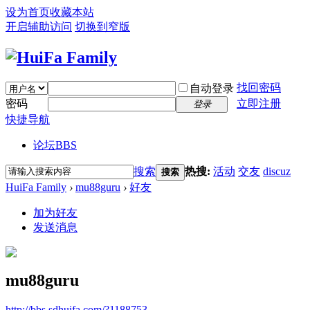
设为首页
收藏本站
开启辅助访问
切换到窄版
找回密码
自动登录
密码
立即注册
登录
快捷导航
论坛
BBS
搜索
热搜:
活动
交友
discuz
搜索
HuiFa Family
›
mu88guru
›
好友
加为好友
发送消息
mu88guru
http://bbs.sdhuifa.com/?1188753