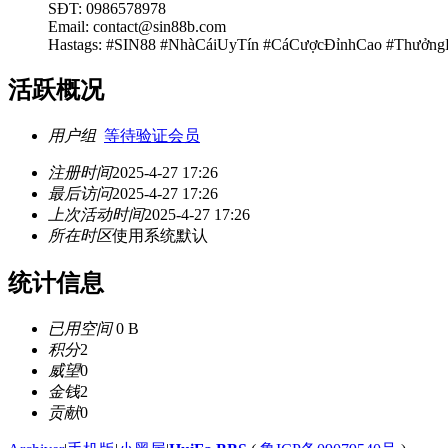
SĐT: 0986578978
Email: contact@sin88b.com
Hastags: #SIN88 #NhàCáiUyTín #CáCượcĐỉnhCao #Thưởn
活跃概况
用户组
等待验证会员
注册时间
2025-4-27 17:26
最后访问
2025-4-27 17:26
上次活动时间
2025-4-27 17:26
所在时区
使用系统默认
统计信息
已用空间
0 B
积分
2
威望
0
金钱
2
贡献
0