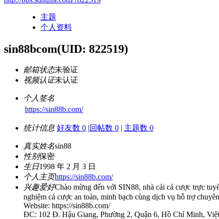
主题
个人资料
sin88bcom
(UID: 822519)
邮箱状态
未验证
视频认证
未认证
个人签名
https://sin88b.com/
统计信息
好友数 0
|
回帖数 0
|
主题数 0
真实姓名
sin88
性别
保密
生日
1998 年 2 月 3 日
个人主页
https://sin88b.com/
兴趣爱好
Chào mừng đến với SIN88, nhà cái cá cược trực tuyến 
nghiệm cá cược an toàn, minh bạch cùng dịch vụ hỗ trợ chuyê
Website: https://sin88b.com/
ĐC: 102 Đ. Hậu Giang, Phường 2, Quận 6, Hồ Chí Minh, Vi