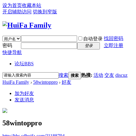
设为首页
收藏本站
开启辅助访问
切换到窄版
找回密码
自动登录
密码
立即注册
登录
快捷导航
论坛
BBS
搜索
热搜:
活动
交友
discuz
搜索
HuiFa Family
›
58wintoppro
›
好友
加为好友
发送消息
58wintoppro
http://bbs.sdhuifa.com/?1188794