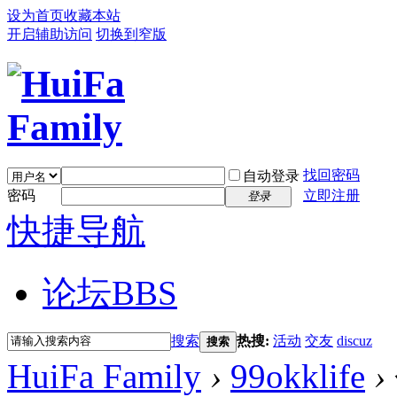
设为首页
收藏本站
开启辅助访问
切换到窄版
找回密码
自动登录
密码
立即注册
登录
快捷导航
论坛
BBS
搜索
热搜:
活动
交友
discuz
搜索
HuiFa Family
›
99okklife
›