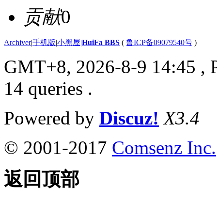
贡献
0
Archiver
|
手机版
|
小黑屋
|
HuiFa BBS
(
鲁ICP备09079540号
)
GMT+8, 2026-8-9 14:45
, 
14 queries .
Powered by
Discuz!
X3.4
© 2001-2017
Comsenz Inc.
返回顶部