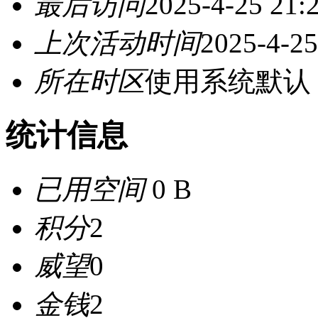
最后访问
2025-4-25 21:
上次活动时间
2025-4-25
所在时区
使用系统默认
统计信息
已用空间
0 B
积分
2
威望
0
金钱
2