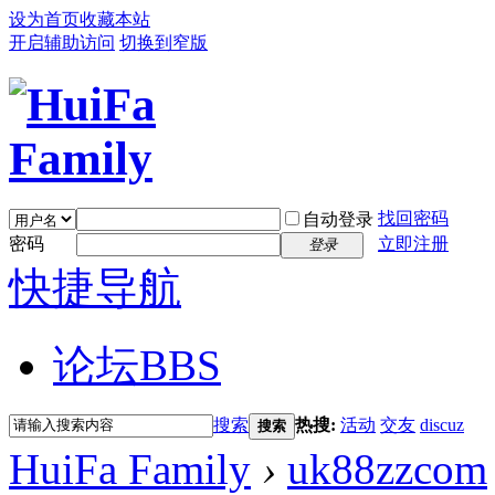
设为首页
收藏本站
开启辅助访问
切换到窄版
找回密码
自动登录
密码
立即注册
登录
快捷导航
论坛
BBS
搜索
热搜:
活动
交友
discuz
搜索
HuiFa Family
›
uk88zzcom