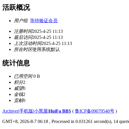
活跃概况
用户组
等待验证会员
注册时间
2025-4-25 11:13
最后访问
2025-4-25 11:13
上次活动时间
2025-4-25 11:13
所在时区
使用系统默认
统计信息
已用空间
0 B
积分
2
威望
0
金钱
2
贡献
0
Archiver
|
手机版
|
小黑屋
|
HuiFa BBS
(
鲁ICP备09079540号
)
GMT+8, 2026-8-7 06:18
, Processed in 0.031261 second(s), 14 querie