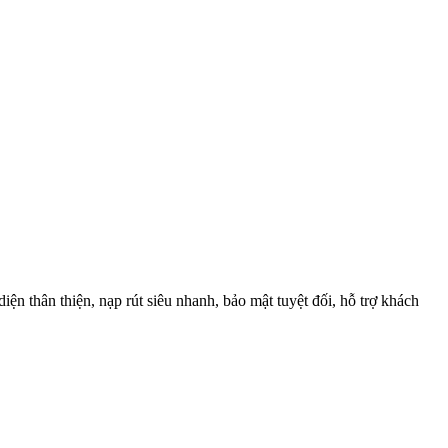
ện thân thiện, nạp rút siêu nhanh, bảo mật tuyệt đối, hỗ trợ khách