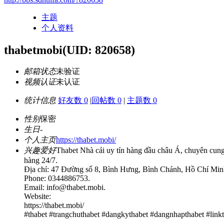
主题
个人资料
thabetmobi
(UID: 820658)
邮箱状态
未验证
视频认证
未认证
统计信息
好友数 0
|
回帖数 0
|
主题数 0
性别
保密
生日
-
个人主页
https://thabet.mobi/
兴趣爱好
Thabet Nhà cái uy tín hàng đầu châu Á, chuyên cung c
hàng 24/7.
Địa chỉ: 47 Đường số 8, Bình Hưng, Bình Chánh, Hồ Chí Min
Phone: 0344886753.
Email: info@thabet.mobi.
Website:
https://thabet.mobi/
#thabet #trangchuthabet #dangkythabet #dangnhapthabet #linkt