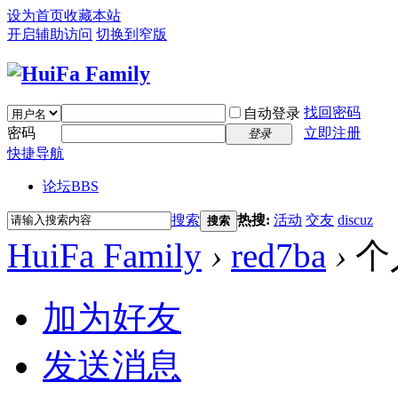
设为首页
收藏本站
开启辅助访问
切换到窄版
找回密码
自动登录
密码
立即注册
登录
快捷导航
论坛
BBS
搜索
热搜:
活动
交友
discuz
搜索
HuiFa Family
›
red7ba
›
个
加为好友
发送消息