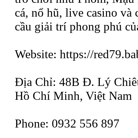
cá, nổ hũ, live casino và
cầu giải trí phong phú củ
Website: https://red79.b
Địa Chỉ: 48B Đ. Lý Chi
Hồ Chí Minh, Việt Nam
Phone: 0932 556 897