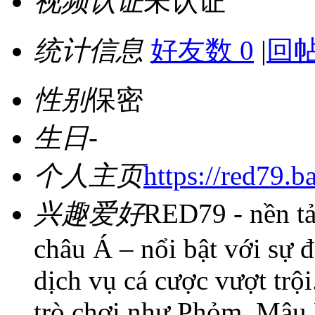
视频认证
未认证
统计信息
好友数 0
|
回帖
性别
保密
生日
-
个人主页
https://red79.b
兴趣爱好
RED79 - nền tản
châu Á – nổi bật với sự 
dịch vụ cá cược vượt trộ
trò chơi như Phỏm, Mậu 