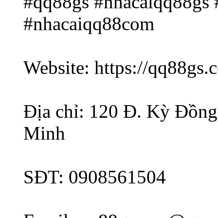
#qq88gs #nhacaiqq88gs
#nhacaiqq88com
Website: https://qq88gs.
Địa chỉ: 120 Đ. Kỳ Đồng
Minh
SĐT: 0908561504