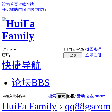
设为首页
收藏本站
开启辅助访问
切换到窄版
找回密码
自动登录
密码
立即注册
登录
快捷导航
论坛
BBS
搜索
热搜:
活动
交友
discuz
搜索
HuiFa Family
›
qq88gscom