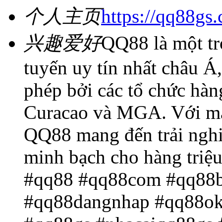
个人主页
https://qq88gs
兴趣爱好
QQ88 là một tr
tuyến uy tín nhất châu Á
phép bởi các tổ chức h
Curacao và MGA. Với mạ
QQ88 mang đến trải nghi
minh bạch cho hàng triệu 
#qq88 #qq88com #qq88b
#qq88dangnhap #qq88ok