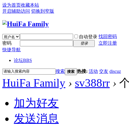
设为首页
收藏本站
开启辅助访问
切换到窄版
找回密码
自动登录
密码
立即注册
登录
快捷导航
论坛
BBS
搜索
热搜:
活动
交友
discuz
搜索
HuiFa Family
›
sv388rr
›
个
加为好友
发送消息