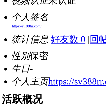
视频认证
未认证
个人签名
https://sv388rr.com/
统计信息
好友数 0
|
回帖
性别
保密
生日
-
个人主页
https://sv388rr
活跃概况