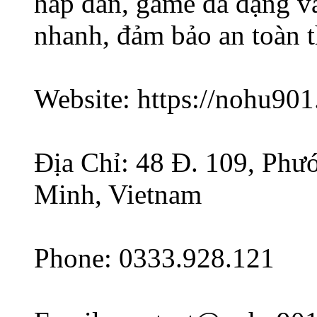
hấp dẫn, game đa dạng và 
nhanh, đảm bảo an toàn t
Website: https://nohu901
Địa Chỉ: 48 Đ. 109, Phư
Minh, Vietnam
Phone: 0333.928.121