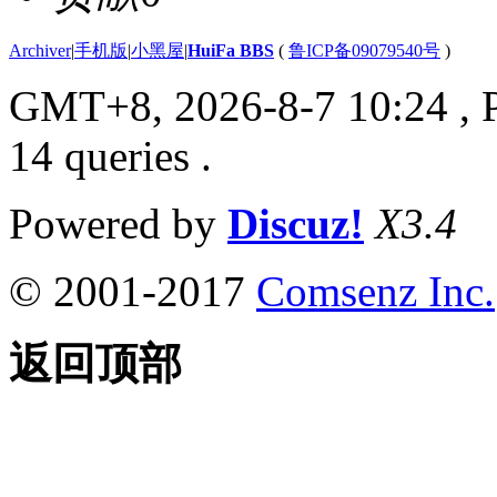
Archiver
|
手机版
|
小黑屋
|
HuiFa BBS
(
鲁ICP备09079540号
)
GMT+8, 2026-8-7 10:24
, 
14 queries .
Powered by
Discuz!
X3.4
© 2001-2017
Comsenz Inc.
返回顶部