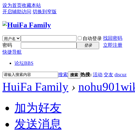
设为首页
收藏本站
开启辅助访问
切换到窄版
找回密码
自动登录
密码
立即注册
登录
快捷导航
论坛
BBS
搜索
热搜:
活动
交友
discuz
搜索
HuiFa Family
›
nohu901wi
加为好友
发送消息