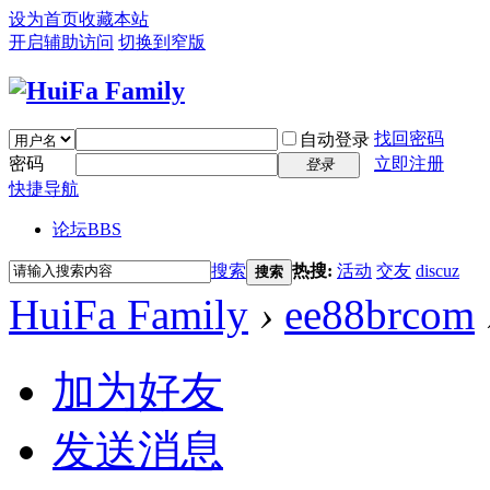
设为首页
收藏本站
开启辅助访问
切换到窄版
找回密码
自动登录
密码
立即注册
登录
快捷导航
论坛
BBS
搜索
热搜:
活动
交友
discuz
搜索
HuiFa Family
›
ee88brcom
加为好友
发送消息