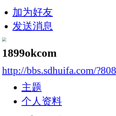
加为好友
发送消息
1899okcom
http://bbs.sdhuifa.com/?80
主题
个人资料