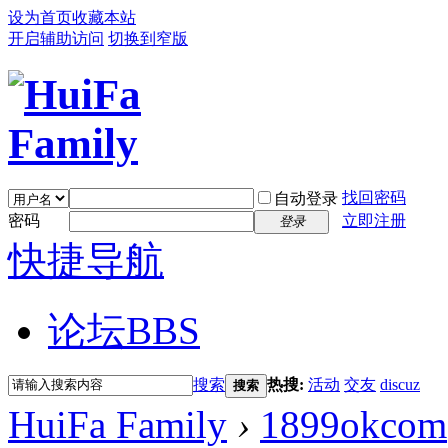
设为首页
收藏本站
开启辅助访问
切换到窄版
找回密码
自动登录
密码
立即注册
登录
快捷导航
论坛
BBS
搜索
热搜:
活动
交友
discuz
搜索
HuiFa Family
›
1899okcom