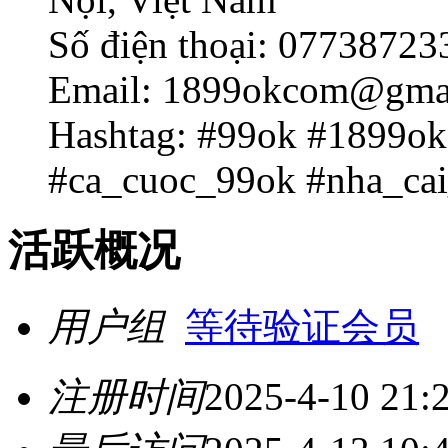
Số điện thoại: 07738723
Email: 1899okcom@gma
Hashtag: #99ok #1899o
#ca_cuoc_99ok #nha_ca
活跃概况
用户组
等待验证会员
注册时间
2025-4-10 21: