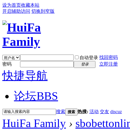
设为首页
收藏本站
开启辅助访问
切换到窄版
找回密码
自动登录
密码
立即注册
登录
快捷导航
论坛
BBS
搜索
热搜:
活动
交友
discuz
搜索
HuiFa Family
›
sbobettonli