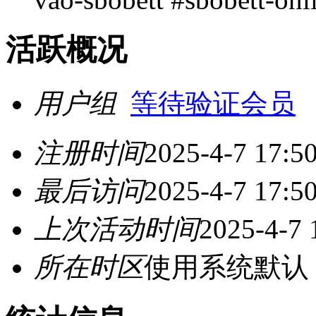
活跃概况
用户组
等待验证会员
注册时间
2025-4-7 17:5
最后访问
2025-4-7 17:5
上次活动时间
2025-4-7 
所在时区
使用系统默认