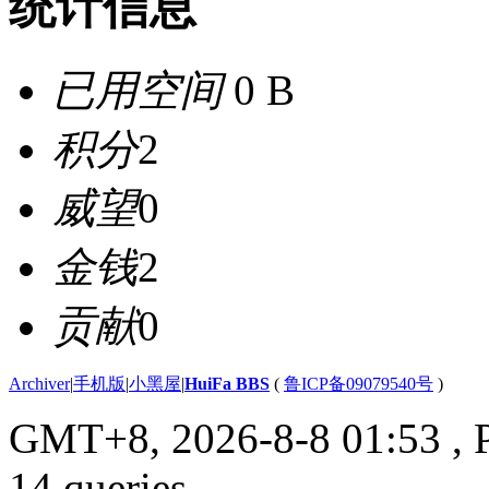
统计信息
已用空间
0 B
积分
2
威望
0
金钱
2
贡献
0
Archiver
|
手机版
|
小黑屋
|
HuiFa BBS
(
鲁ICP备09079540号
)
GMT+8, 2026-8-8 01:53
, 
14 queries .