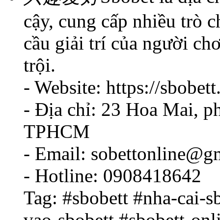
cậy, cung cấp nhiều trò 
cầu giải trí của người ch
trội.
- Website: https://sbobett
- Địa chỉ: 23 Hoa Mai, 
TPHCM
- Email: sobettonline@g
- Hotline: 0908418642
Tag: #sbobett #nha-cai-sb
vao-sbobett #sbobett-onl