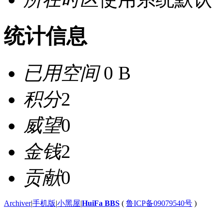
统计信息
已用空间
0 B
积分
2
威望
0
金钱
2
贡献
0
Archiver
|
手机版
|
小黑屋
|
HuiFa BBS
(
鲁ICP备09079540号
)