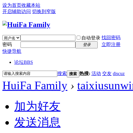
设为首页
收藏本站
开启辅助访问
切换到窄版
找回密码
自动登录
密码
立即注册
登录
快捷导航
论坛
BBS
搜索
热搜:
活动
交友
discuz
搜索
HuiFa Family
›
taixiusunwi
加为好友
发送消息