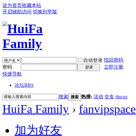
设为首页
收藏本站
开启辅助访问
切换到窄版
找回密码
自动登录
密码
立即注册
登录
快捷导航
论坛
BBS
搜索
热搜:
活动
交友
discuz
搜索
HuiFa Family
›
fanvipspace
加为好友