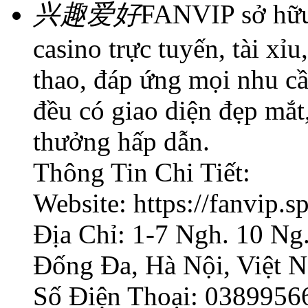
兴趣爱好
FANVIP sở hữu 
casino trực tuyến, tài xỉu
thao, đáp ứng mọi nhu cầ
đều có giao diện đẹp mắt,
thưởng hấp dẫn.
Thông Tin Chi Tiết:
Website: https://fanvip.s
Địa Chỉ: 1-7 Ngh. 10 Ng
Đống Đa, Hà Nội, Việt 
Số Điện Thoại: 0389956