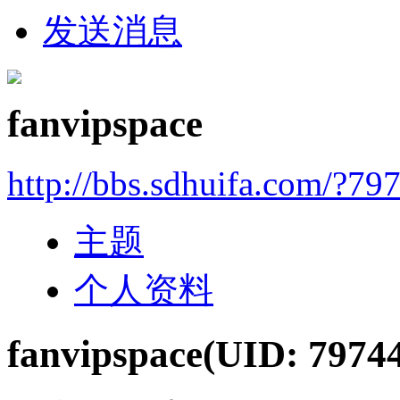
发送消息
fanvipspace
http://bbs.sdhuifa.com/?79
主题
个人资料
fanvipspace
(UID: 7974