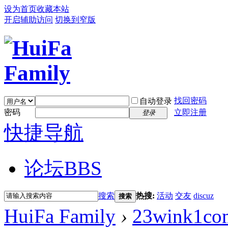
设为首页
收藏本站
开启辅助访问
切换到窄版
找回密码
自动登录
密码
立即注册
登录
快捷导航
论坛
BBS
搜索
热搜:
活动
交友
discuz
搜索
HuiFa Family
›
23wink1co