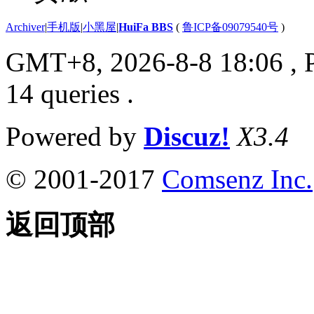
Archiver
|
手机版
|
小黑屋
|
HuiFa BBS
(
鲁ICP备09079540号
)
GMT+8, 2026-8-8 18:06
, 
14 queries .
Powered by
Discuz!
X3.4
© 2001-2017
Comsenz Inc.
返回顶部