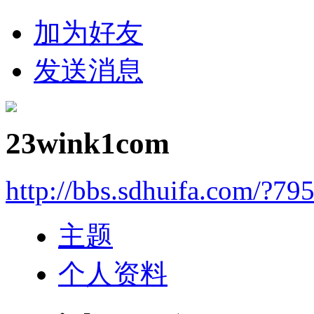
加为好友
发送消息
23wink1com
http://bbs.sdhuifa.com/?79
主题
个人资料