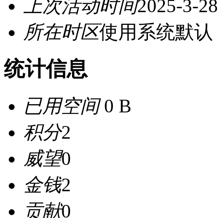
上次活动时间
2025-3-28
所在时区
使用系统默认
统计信息
已用空间
0 B
积分
2
威望
0
金钱
2
贡献
0