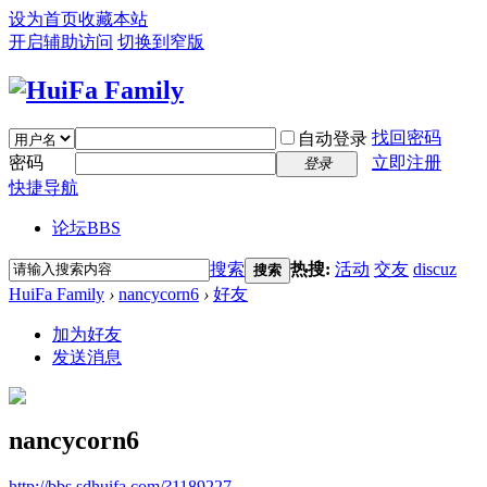
设为首页
收藏本站
开启辅助访问
切换到窄版
找回密码
自动登录
密码
立即注册
登录
快捷导航
论坛
BBS
搜索
热搜:
活动
交友
discuz
搜索
HuiFa Family
›
nancycorn6
›
好友
加为好友
发送消息
nancycorn6
http://bbs.sdhuifa.com/?1189227