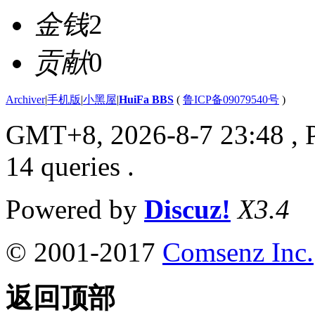
金钱
2
贡献
0
Archiver
|
手机版
|
小黑屋
|
HuiFa BBS
(
鲁ICP备09079540号
)
GMT+8, 2026-8-7 23:48
, 
14 queries .
Powered by
Discuz!
X3.4
© 2001-2017
Comsenz Inc.
返回顶部