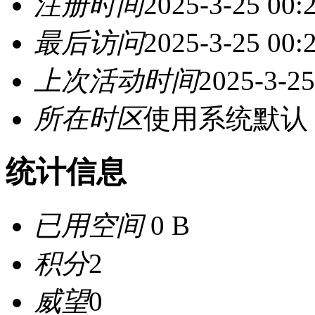
注册时间
2025-3-25 00:
最后访问
2025-3-25 00:
上次活动时间
2025-3-25
所在时区
使用系统默认
统计信息
已用空间
0 B
积分
2
威望
0