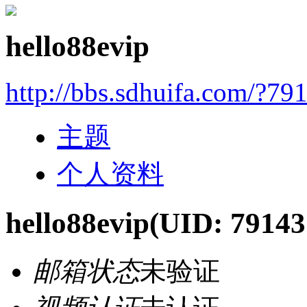
hello88evip
http://bbs.sdhuifa.com/?79
主题
个人资料
hello88evip
(UID: 79143
邮箱状态
未验证