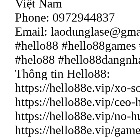
Việt Nam
Phone: 0972944837
Email: laodunglase@gma
#hello88 #hello88games
#helo88 #hello88dangnh
Thông tin Hello88:
https://hello88e.vip/xo-s
https://hello88e.vip/ceo-
https://hello88e.vip/no-h
https://hello88e.vip/game