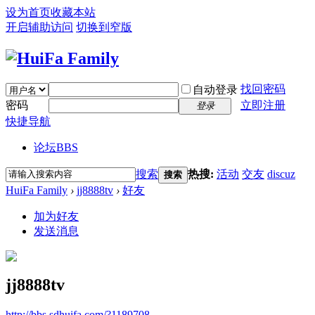
设为首页
收藏本站
开启辅助访问
切换到窄版
找回密码
自动登录
密码
立即注册
登录
快捷导航
论坛
BBS
搜索
热搜:
活动
交友
discuz
搜索
HuiFa Family
›
jj8888tv
›
好友
加为好友
发送消息
jj8888tv
http://bbs.sdhuifa.com/?1189708