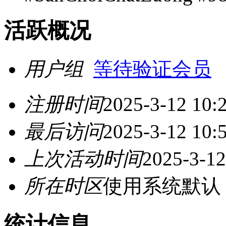
活跃概况
用户组
等待验证会员
注册时间
2025-3-12 10:
最后访问
2025-3-12 10:
上次活动时间
2025-3-12
所在时区
使用系统默认
统计信息