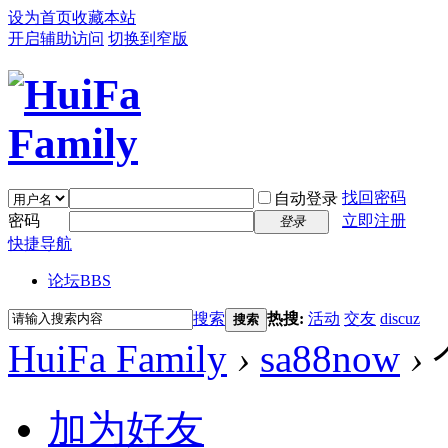
设为首页
收藏本站
开启辅助访问
切换到窄版
找回密码
自动登录
密码
立即注册
登录
快捷导航
论坛
BBS
搜索
热搜:
活动
交友
discuz
搜索
HuiFa Family
›
sa88now
›
加为好友