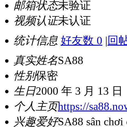
邮箱状态
未验证
视频认证
未认证
统计信息
好友数 0
|
回帖
真实姓名
SA88
性别
保密
生日
2000 年 3 月 13 日
个人主页
https://sa88.no
兴趣爱好
SA88 sân chơi c