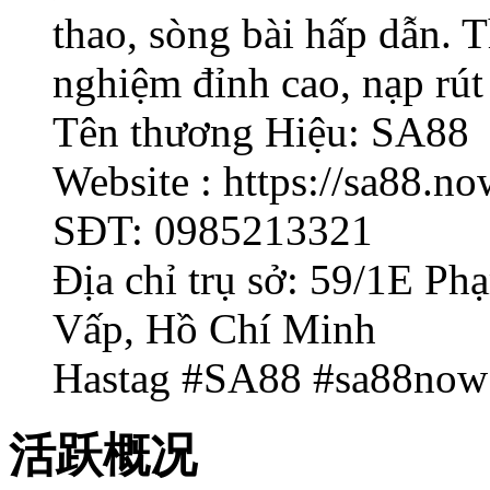
thao, sòng bài hấp dẫn. 
nghiệm đỉnh cao, nạp rút
Tên thương Hiệu: SA88
Website : https://sa88.no
SĐT: 0985213321
Địa chỉ trụ sở: 59/1E P
Vấp, Hồ Chí Minh
Hastag #SA88 #sa88now
活跃概况