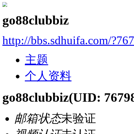
go88clubbiz
http://bbs.sdhuifa.com/?76
主题
个人资料
go88clubbiz
(UID: 7679
邮箱状态
未验证