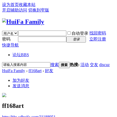
设为首页
收藏本站
开启辅助访问
切换到窄版
找回密码
自动登录
密码
立即注册
登录
快捷导航
论坛
BBS
搜索
热搜:
活动
交友
discuz
搜索
HuiFa Family
›
ff168art
›
好友
加为好友
发送消息
ff168art
http://bbs.sdhuifa.com/?1188951