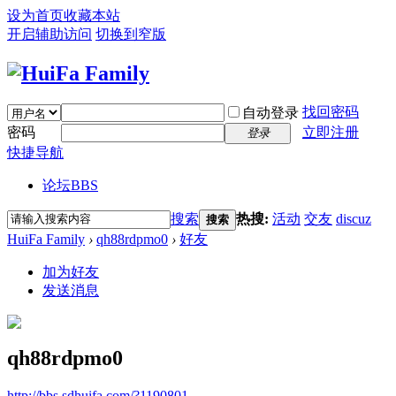
设为首页
收藏本站
开启辅助访问
切换到窄版
找回密码
自动登录
密码
立即注册
登录
快捷导航
论坛
BBS
搜索
热搜:
活动
交友
discuz
搜索
HuiFa Family
›
qh88rdpmo0
›
好友
加为好友
发送消息
qh88rdpmo0
http://bbs.sdhuifa.com/?1190801