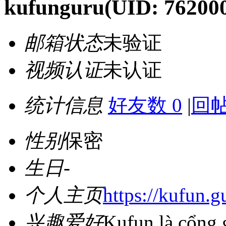
kufunguru
(UID: 76200
邮箱状态
未验证
视频认证
未认证
统计信息
好友数 0
|
回帖
性别
保密
生日
-
个人主页
https://kufun.g
兴趣爱好
Kufun là cổng g