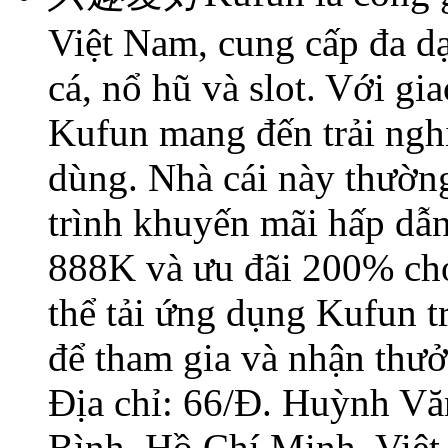
Việt Nam, cung cấp đa dạ
cá, nổ hũ và slot. Với gia
Kufun mang đến trải ngh
dùng. Nhà cái này thườn
trình khuyến mãi hấp dẫn
888K và ưu đãi 200% cho
thể tải ứng dụng Kufun tr
để tham gia và nhận thưở
Địa chỉ: 66/Đ. Huỳnh Vă
Bình, Hồ Chí Minh, Việ