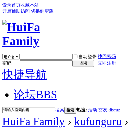
设为首页
收藏本站
开启辅助访问
切换到窄版
找回密码
自动登录
密码
立即注册
登录
快捷导航
论坛
BBS
搜索
热搜:
活动
交友
discuz
搜索
HuiFa Family
›
kufunguru