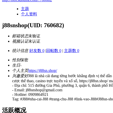
主题
个人资料
j88snshop
(UID: 760682)
邮箱状态
未验证
视频认证
未认证
统计信息
好友数 0
|
回帖数 0
|
主题数 0
性别
保密
生日
-
个人主页
https://j88sn.shop/
兴趣爱好
J88 là nhà cái đang từng bước khẳng định vị thế dẫn
cược thể thao, casino trực tuyến và xổ số, https://j88sn.shop/ 
- Địa chỉ: 515 đường Gia Phú, phường 3, quận 6, thành phố 
- Email: j88snshop@gmail.com
- Hotline: 0909864921
Tag: #J88#nha-cai-J88 #trang-chu-J88 #link-vao-J88#J88sn-sh
活跃概况