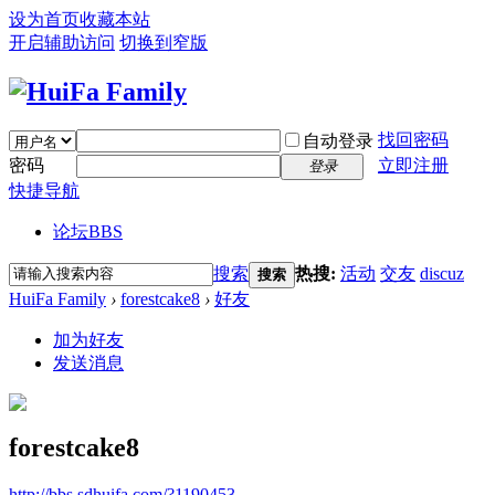
设为首页
收藏本站
开启辅助访问
切换到窄版
找回密码
自动登录
密码
立即注册
登录
快捷导航
论坛
BBS
搜索
热搜:
活动
交友
discuz
搜索
HuiFa Family
›
forestcake8
›
好友
加为好友
发送消息
forestcake8
http://bbs.sdhuifa.com/?1190453