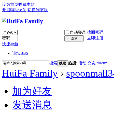
设为首页
收藏本站
开启辅助访问
切换到窄版
找回密码
自动登录
密码
立即注册
登录
快捷导航
论坛
BBS
搜索
热搜:
活动
交友
discuz
搜索
HuiFa Family
›
spoonmall3
加为好友
发送消息