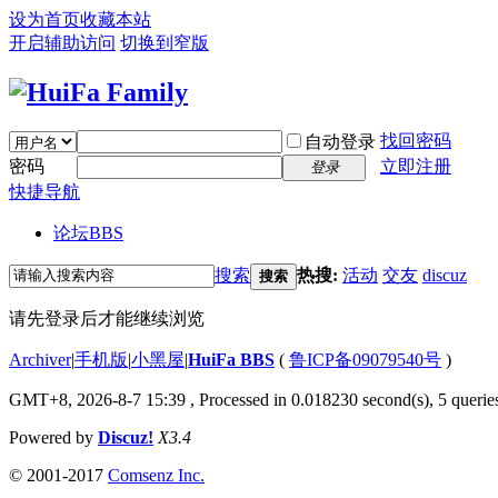
设为首页
收藏本站
开启辅助访问
切换到窄版
找回密码
自动登录
密码
立即注册
登录
快捷导航
论坛
BBS
搜索
热搜:
活动
交友
discuz
搜索
请先登录后才能继续浏览
Archiver
|
手机版
|
小黑屋
|
HuiFa BBS
(
鲁ICP备09079540号
)
GMT+8, 2026-8-7 15:39
, Processed in 0.018230 second(s), 5 queries
Powered by
Discuz!
X3.4
© 2001-2017
Comsenz Inc.