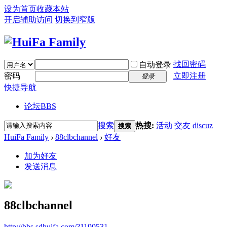
设为首页
收藏本站
开启辅助访问
切换到窄版
找回密码
自动登录
密码
立即注册
登录
快捷导航
论坛
BBS
搜索
热搜:
活动
交友
discuz
搜索
HuiFa Family
›
88clbchannel
›
好友
加为好友
发送消息
88clbchannel
http://bbs.sdhuifa.com/?1190531