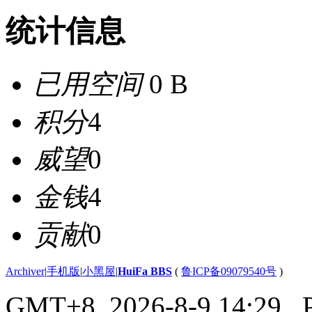
统计信息
已用空间
0 B
积分
4
威望
0
金钱
4
贡献
0
Archiver
|
手机版
|
小黑屋
|
HuiFa BBS
(
鲁ICP备09079540号
)
GMT+8, 2026-8-9 14:29
, 