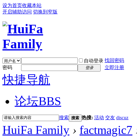
设为首页
收藏本站
开启辅助访问
切换到窄版
找回密码
自动登录
密码
立即注册
登录
快捷导航
论坛
BBS
搜索
热搜:
活动
交友
discuz
搜索
HuiFa Family
›
factmagic7