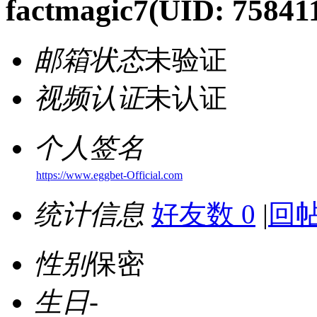
factmagic7
(UID: 75841
邮箱状态
未验证
视频认证
未认证
个人签名
https://www.eggbet-Official.com
统计信息
好友数 0
|
回帖
性别
保密
生日
-