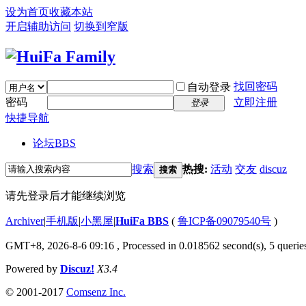
设为首页
收藏本站
开启辅助访问
切换到窄版
找回密码
自动登录
密码
立即注册
登录
快捷导航
论坛
BBS
搜索
热搜:
活动
交友
discuz
搜索
请先登录后才能继续浏览
Archiver
|
手机版
|
小黑屋
|
HuiFa BBS
(
鲁ICP备09079540号
)
GMT+8, 2026-8-6 09:16
, Processed in 0.018562 second(s), 5 queries
Powered by
Discuz!
X3.4
© 2001-2017
Comsenz Inc.