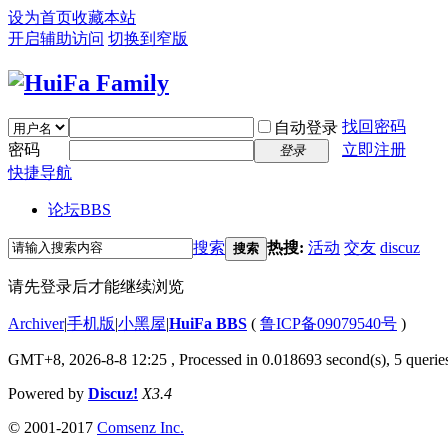
设为首页
收藏本站
开启辅助访问
切换到窄版
找回密码
自动登录
密码
立即注册
登录
快捷导航
论坛
BBS
搜索
热搜:
活动
交友
discuz
搜索
请先登录后才能继续浏览
Archiver
|
手机版
|
小黑屋
|
HuiFa BBS
(
鲁ICP备09079540号
)
GMT+8, 2026-8-8 12:25
, Processed in 0.018693 second(s), 5 queries
Powered by
Discuz!
X3.4
© 2001-2017
Comsenz Inc.