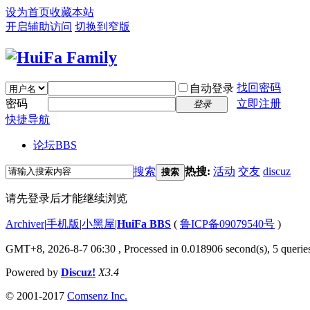
设为首页
收藏本站
开启辅助访问
切换到窄版
找回密码
自动登录
密码
立即注册
登录
快捷导航
论坛
BBS
搜索
热搜:
活动
交友
discuz
搜索
请先登录后才能继续浏览
Archiver
|
手机版
|
小黑屋
|
HuiFa BBS
(
鲁ICP备09079540号
)
GMT+8, 2026-8-7 06:30
, Processed in 0.018906 second(s), 5 queries
Powered by
Discuz!
X3.4
© 2001-2017
Comsenz Inc.