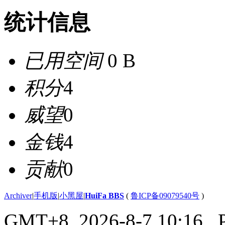
统计信息
已用空间
0 B
积分
4
威望
0
金钱
4
贡献
0
Archiver
|
手机版
|
小黑屋
|
HuiFa BBS
(
鲁ICP备09079540号
)
GMT+8, 2026-8-7 10:16
, 