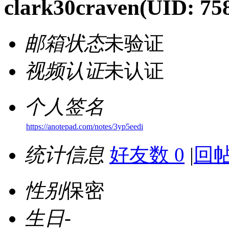
clark30craven
(UID: 75
邮箱状态
未验证
视频认证
未认证
个人签名
https://anotepad.com/notes/3yp5eedi
统计信息
好友数 0
|
回帖
性别
保密
生日
-