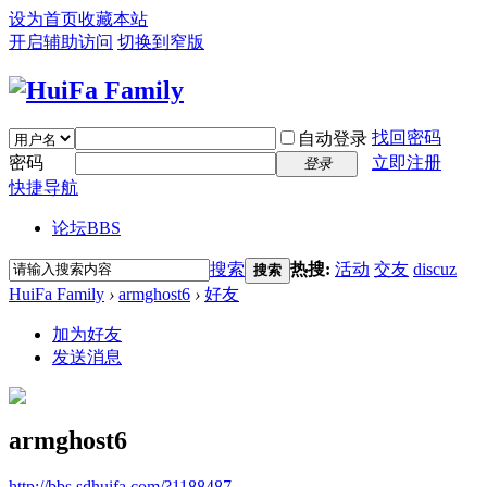
设为首页
收藏本站
开启辅助访问
切换到窄版
找回密码
自动登录
密码
立即注册
登录
快捷导航
论坛
BBS
搜索
热搜:
活动
交友
discuz
搜索
HuiFa Family
›
armghost6
›
好友
加为好友
发送消息
armghost6
http://bbs.sdhuifa.com/?1188487