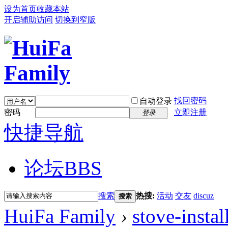
设为首页
收藏本站
开启辅助访问
切换到窄版
找回密码
自动登录
密码
立即注册
登录
快捷导航
论坛
BBS
搜索
热搜:
活动
交友
discuz
搜索
HuiFa Family
›
stove-instal