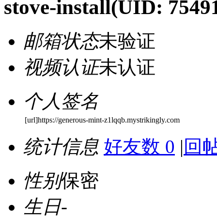
stove-install
(UID: 7549
邮箱状态
未验证
视频认证
未认证
个人签名
[url]https://generous-mint-z1lqqb.mystrikingly.com
统计信息
好友数 0
|
回帖
性别
保密
生日
-