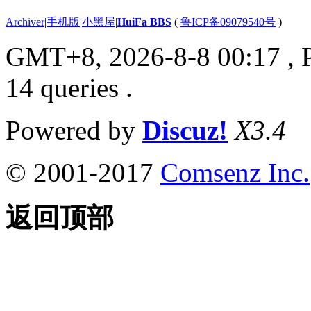
Archiver
|
手机版
|
小黑屋
|
HuiFa BBS
(
鲁ICP备09079540号
)
GMT+8, 2026-8-8 00:17
, 
14 queries .
Powered by
Discuz!
X3.4
© 2001-2017
Comsenz Inc.
返回顶部