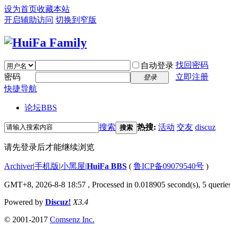
设为首页
收藏本站
开启辅助访问
切换到窄版
找回密码
自动登录
密码
立即注册
登录
快捷导航
论坛
BBS
搜索
热搜:
活动
交友
discuz
搜索
请先登录后才能继续浏览
Archiver
|
手机版
|
小黑屋
|
HuiFa BBS
(
鲁ICP备09079540号
)
GMT+8, 2026-8-8 18:57
, Processed in 0.018905 second(s), 5 queries
Powered by
Discuz!
X3.4
© 2001-2017
Comsenz Inc.