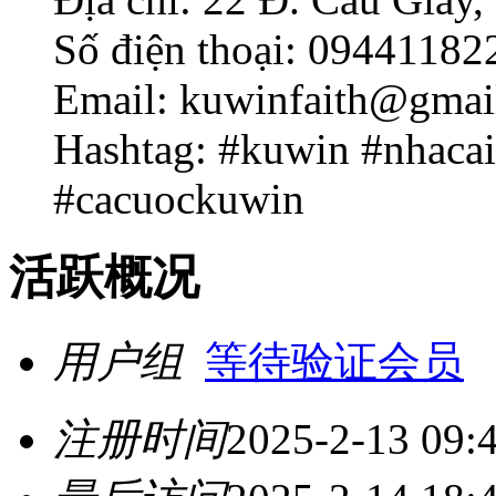
Số điện thoại: 09441182
Email: kuwinfaith@gmai
Hashtag: #kuwin #nhaca
#cacuockuwin
活跃概况
用户组
等待验证会员
注册时间
2025-2-13 09: