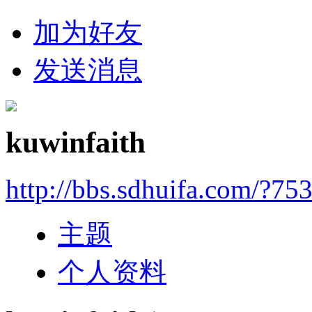
加为好友
发送消息
kuwinfaith
http://bbs.sdhuifa.com/?75
主题
个人资料