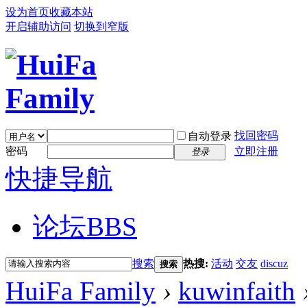
设为首页
收藏本站
开启辅助访问
切换到窄版
找回密码
自动登录
密码
立即注册
登录
快捷导航
论坛
BBS
搜索
热搜:
活动
交友
discuz
搜索
HuiFa Family
›
kuwinfaith