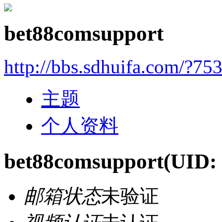
bet88comsupport
http://bbs.sdhuifa.com/?75
主题
个人资料
bet88comsupport
(UID:
邮箱状态
未验证