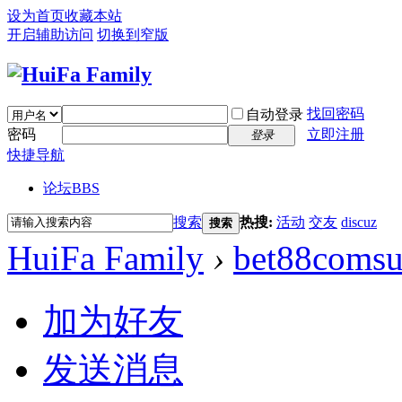
设为首页
收藏本站
开启辅助访问
切换到窄版
找回密码
自动登录
密码
立即注册
登录
快捷导航
论坛
BBS
搜索
热搜:
活动
交友
discuz
搜索
HuiFa Family
›
bet88comsu
加为好友
发送消息