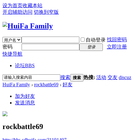
设为首页
收藏本站
开启辅助访问
切换到窄版
找回密码
自动登录
密码
立即注册
登录
快捷导航
论坛
BBS
搜索
热搜:
活动
交友
discuz
搜索
HuiFa Family
›
rockbattle69
›
好友
加为好友
发送消息
rockbattle69
http://bbs.sdhuifa.com/?1191407