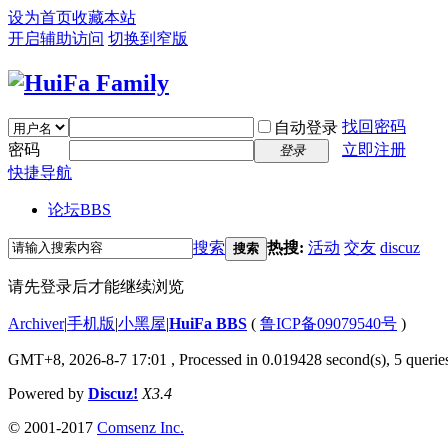
设为首页
收藏本站
开启辅助访问
切换到窄版
找回密码
自动登录
密码
立即注册
登录
快捷导航
论坛
BBS
搜索
热搜:
活动
交友
discuz
搜索
请先登录后才能继续浏览
Archiver
|
手机版
|
小黑屋
|
HuiFa BBS
(
鲁ICP备09079540号
)
GMT+8, 2026-8-7 17:01
, Processed in 0.019428 second(s), 5 queries
Powered by
Discuz!
X3.4
© 2001-2017
Comsenz Inc.