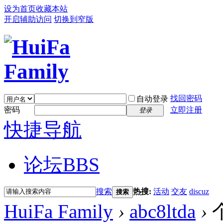
设为首页
收藏本站
开启辅助访问
切换到窄版
找回密码
自动登录
密码
立即注册
登录
快捷导航
论坛
BBS
搜索
热搜:
活动
交友
discuz
搜索
HuiFa Family
›
abc8ltda
›