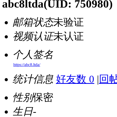
abc8ltda
(UID: 750980)
邮箱状态
未验证
视频认证
未认证
个人签名
https://abc8.ltda/
统计信息
好友数 0
|
回帖
性别
保密
生日
-